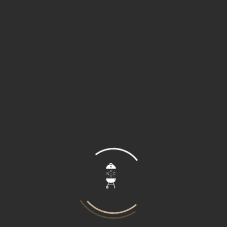
receptie, babyborrel, pensioenviering, verjaardag,
opening van een nieuwe zaak, verhuis, jubileum,
tuinfeest of een intiem etentje voor twee?
Deze formules laten het toe om uw gasten op
locatie of thuis te verwennen. Of verkies je liever
nog dat ietsje extra? Kies dan voor onze
showcooking! Met onze foodtruck zorgen wij voor
dat ietsje meer karakter.
Wij zijn ook volop actief bezig met culinaire
hoogstandjes te brengen op de barbecue. Dit zowel
nationaal als internationaal. Zowel de klassieke
BBQ’s als luxe BBQ’s komen bij ons aanbod. Elke
gebeurtenis is uniek en vraagt om een andere