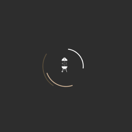
KERSTMARKT BEERSE EDITIE 2018
Speelvogel Allegra kan zich moeilijk
concentreren op de opdracht
Over Nostra Cucina
Wij zijn een authentieke party- en